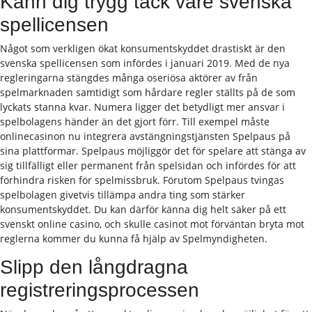
Känn dig trygg tack vare svenska
spellicensen
Något som verkligen ökat konsumentskyddet drastiskt är den
svenska spellicensen som infördes i januari 2019. Med de nya
regleringarna stängdes många oseriösa aktörer av från
spelmarknaden samtidigt som hårdare regler ställts på de som
lyckats stanna kvar. Numera ligger det betydligt mer ansvar i
spelbolagens händer än det gjort förr. Till exempel måste
onlinecasinon nu integrera avstängningstjänsten Spelpaus på
sina plattformar. Spelpaus möjliggör det för spelare att stänga av
sig tillfälligt eller permanent från spelsidan och infördes för att
förhindra risken för spelmissbruk. Förutom Spelpaus tvingas
spelbolagen givetvis tillämpa andra ting som stärker
konsumentskyddet. Du kan därför känna dig helt säker på ett
svenskt online casino, och skulle casinot mot förväntan bryta mot
reglerna kommer du kunna få hjälp av Spelmyndigheten.
Slipp den långdragna
registreringsprocessen