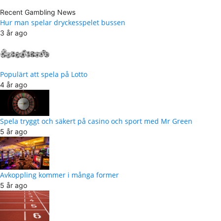
Recent Gambling News
Hur man spelar dryckesspelet bussen
3 år ago
Populärt att spela på Lotto
4 år ago
Spela tryggt och säkert på casino och sport med Mr Green
5 år ago
Avkoppling kommer i många former
5 år ago