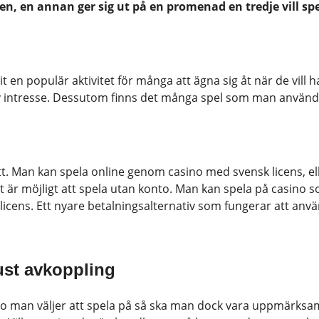
en, en annan ger sig ut på en promenad en tredje vill spel
 en populär aktivitet för många att ägna sig åt när de vill ha
t av intresse. Dessutom finns det många spel som man använd
ätt. Man kan spela online genom casino med svensk licens, e
t är möjligt att spela utan konto. Man kan spela på casino so
licens. Ett nyare betalningsalternativ som fungerar att anvä
ust avkoppling
sino man väljer att spela på så ska man dock vara uppmärksam