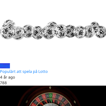
Blogg
Populärt att spela på Lotto
4 år ago
788