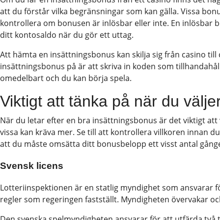
att du förstår vilka begränsningar som kan gälla. Vissa bonu
kontrollera om bonusen är inlösbar eller inte. En inlösbar 
ditt kontosaldo när du gör ett uttag.
Att hämta en insättningsbonus kan skilja sig från casino till
insättningsbonus på är att skriva in koden som tillhandahåll
omedelbart och du kan börja spela.
Viktigt att tänka på när du välj
När du letar efter en bra insättningsbonus är det viktigt at
vissa kan kräva mer. Se till att kontrollera villkoren innan 
att du måste omsätta ditt bonusbelopp ett visst antal gånger
Svensk licens
Lotteriinspektionen är en statlig myndighet som ansvarar för 
regler som regeringen fastställt. Myndigheten övervakar oc
Den svenska spelmyndigheten ansvarar för att utfärda två typ