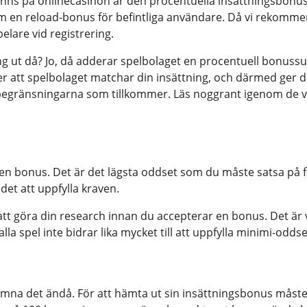
s på onlinecasinon är den procentuella insättningsbonusen
 en reload-bonus för befintliga användare. Då vi rekommend
elare vid registrering.
 ut då? Jo, då adderar spelbolaget en procentuell bonussu
 att spelbolaget matchar din insättning, och därmed ger dig
r begränsningarna som tillkommer. Läs noggrant igenom de vi
er en bonus. Det är det lägsta oddset som du måste satsa på
det att uppfylla kraven.
gt att göra din research innan du accepterar en bonus. Det ä
la spel inte bidrar lika mycket till att uppfylla minimi-odds
mna det ändå. För att hämta ut sin insättningsbonus måste m