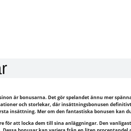
r
inon är bonusarna. Det gör spelandet ännu mer spännan
tioner och storlekar, där insättningsbonusen definitivt 
första insättning. Mer om den fantastiska bonusen kan du
re för att locka dem till sina anläggningar. Den vanlig
o. Dessa bonusar kan variera från en liten procentandel a