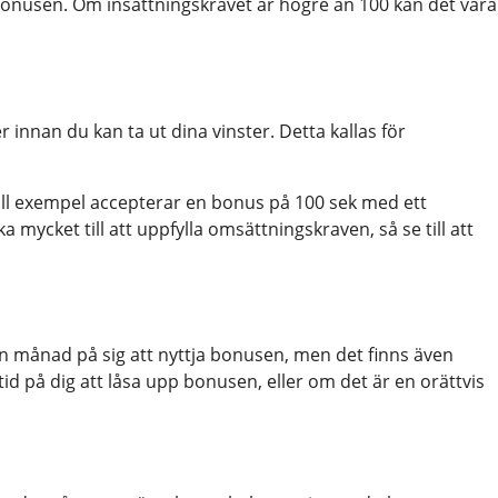
bonusen. Om insättningskravet är högre än 100 kan det vara
innan du kan ta ut dina vinster. Detta kallas för
till exempel accepterar en bonus på 100 sek med ett
 mycket till att uppfylla omsättningskraven, så se till att
 en månad på sig att nyttja bonusen, men det finns även
id på dig att låsa upp bonusen, eller om det är en orättvis