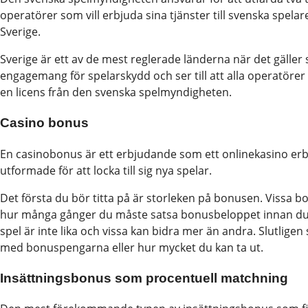
operatörer som vill erbjuda sina tjänster till svenska spelar
Sverige.
Sverige är ett av de mest reglerade länderna när det gäller
engagemang för spelarskydd och ser till att alla operatörer
en licens från den svenska spelmyndigheten.
Casino bonus
En casinobonus är ett erbjudande som ett onlinekasino erbj
utformade för att locka till sig nya spelar.
Det första du bör titta på är storleken på bonusen. Vissa b
hur många gånger du måste satsa bonusbeloppet innan du kan t
spel är inte lika och vissa kan bidra mer än andra. Slutlige
med bonuspengarna eller hur mycket du kan ta ut.
Insättningsbonus som procentuell matchning