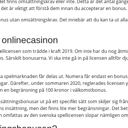
 det finns omsättningskrav eller inte. Detta är det antal g
det är viktigt att förstå dem innan du accepterar en bonus.
us utan omsättningskrav. Det innebär att du kan ta ut alla 
 onlinecasinon
pellicensen som trädde i kraft 2019. Om inte har du nog åt
 Särskilt bonusarna. Vi ska inte gå in på licensen alltför dj
a spelmarknaden får delas ut. Numera får endast en bonus 
ingar. Därefter, under sommaren 2020, reglerades licensen yt
an en begränsning på 100 kronor i välkomstbonus.
sättningsbonusar ut på ett specifikt sätt som skiljer sig fr
 insättning, men det finns lite mer begränsningar. Det bet
fattas av den svenska spellicensen slopar nämligen omsättni