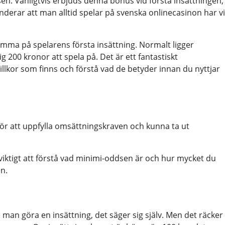
. Vanligtvis erbjuds denna bonus vid första insättningen,
erar att man alltid spelar på svenska onlinecasinon har vi
mma på spelarens första insättning. Normalt ligger
 200 kronor att spela på. Det är ett fantastiskt
llkor som finns och förstå vad de betyder innan du nyttjar
 för att uppfylla omsättningskraven och kunna ta ut
r viktigt att förstå vad minimi-oddsen är och hur mycket du
en.
an göra en insättning, det säger sig själv. Men det räcker