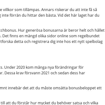
illkor som tillämpas. Annars riskerar du att inte få så
 inte förrän du hittar den bästa. Vid det här laget har du
atchbonus. Hur generösa bonusarna är beror helt och hållet
a. Det finns en mängd olika sidor online som regelbundet
forska detta och registrera dig inte hos ett nytt spelbolag
örts. Under 2020 kom många nya förändringar för
r. Dessa krav försvann 2021 och sedan dess har
nämnt innebär det att du måste omsätta bonusbeloppet ett
till att du förstår hur mycket du behöver satsa och vilka