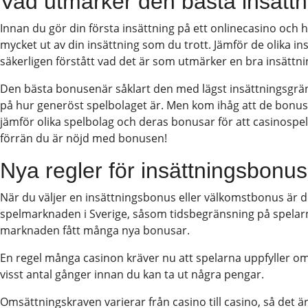
Vad utmärker den bästa insätt
Innan du gör din första insättning på ett onlinecasino och 
mycket ut av din insättning som du trott. Jämför de olika in
säkerligen förstått vad det är som utmärker en bra insättn
Den bästa bonusenär såklart den med lägst insättningsgrän
på hur generöst spelbolaget är. Men kom ihåg att de bonus
jämför olika spelbolag och deras bonusar för att casinospela
förrän du är nöjd med bonusen!
Nya regler för insättningsbonu
När du väljer en insättningsbonus eller välkomstbonus är 
spelmarknaden i Sverige, såsom tidsbegränsning på spelar
marknaden fått många nya bonusar.
En regel många casinon kräver nu att spelarna uppfyller o
visst antal gånger innan du kan ta ut några pengar.
Omsättningskraven varierar från casino till casino, så det ä