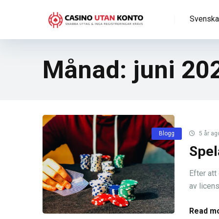
Svenska
Månad:
juni 20
Blogg
5 år ag
Spel
Efter at
av licen
Read mo