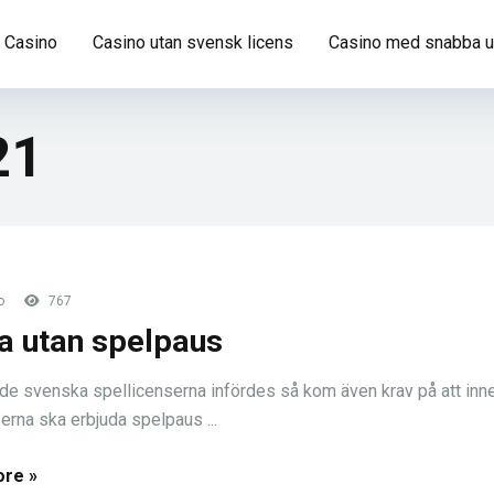
 Casino
Casino utan svensk licens
Casino med snabba u
21
o
767
a utan spelpaus
t de svenska spellicenserna infördes så kom även krav på att inn
serna ska erbjuda spelpaus ...
re »