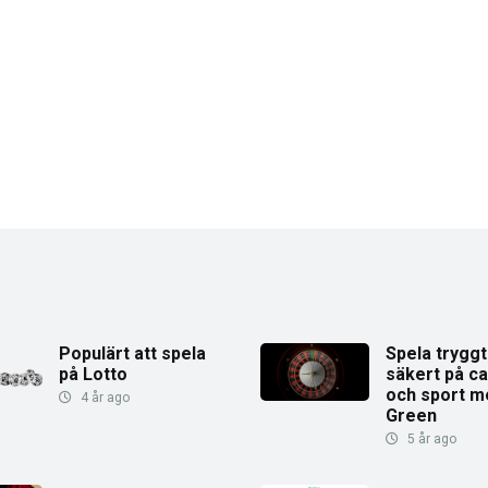
Populärt att spela
Spela tryggt
på Lotto
säkert på c
och sport m
4 år ago
Green
5 år ago