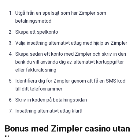
Utgå från en spelsajt som har Zimpler som
betalningsmetod
Skapa ett spelkonto
Välja insättning alternativt uttag med hjälp av Zimpler
Skapa sedan ett konto med Zimpler och skriv in den
bank du vill använda dig av, alternativt kortuppgifter
eller fakturalösning
Identifiera dig för Zimpler genom att få en SMS kod
till ditt telefonnummer
Skriv in koden på betalningssidan
Insättning alternativt uttag klart!
Bonus med Zimpler casino utan