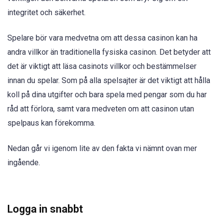
integritet och säkerhet.
Spelare bör vara medvetna om att dessa casinon kan ha
andra villkor än traditionella fysiska casinon. Det betyder att
det är viktigt att läsa casinots villkor och bestämmelser
innan du spelar. Som på alla spelsajter är det viktigt att hålla
koll på dina utgifter och bara spela med pengar som du har
råd att förlora, samt vara medveten om att casinon utan
spelpaus kan förekomma.
Nedan går vi igenom lite av den fakta vi nämnt ovan mer
ingående.
Logga in snabbt