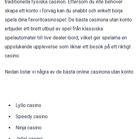
traditionella fysiska casinon. Eftersom du inte behöver
skapa ett konto i förväg kan du snabbt och enkelt börja
spela dina favoritcasinospel. De bästa casinona utan konto
erbjuder ett brett utbud av spel från klassiska
spelautomater till live dealer-bord, vilket ger spelarna en
uppslukande upplevelse som liknar ett besök på ett riktigt
casino.
Nedan listar vi några av de bästa online casinona utan konto:
Lyllo casino
Speedy casino
Ninja casino
Jalla! casino