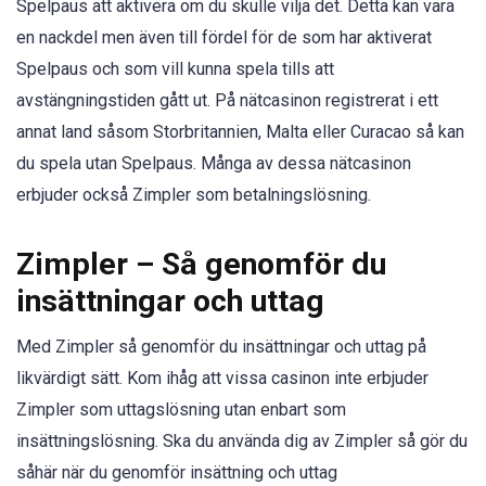
Spelpaus att aktivera om du skulle vilja det. Detta kan vara
en nackdel men även till fördel för de som har aktiverat
Spelpaus och som vill kunna spela tills att
avstängningstiden gått ut. På nätcasinon registrerat i ett
annat land såsom Storbritannien, Malta eller Curacao så kan
du spela utan Spelpaus. Många av dessa nätcasinon
erbjuder också Zimpler som betalningslösning.
Zimpler – Så genomför du
insättningar och uttag
Med Zimpler så genomför du insättningar och uttag på
likvärdigt sätt. Kom ihåg att vissa casinon inte erbjuder
Zimpler som uttagslösning utan enbart som
insättningslösning. Ska du använda dig av Zimpler så gör du
såhär när du genomför insättning och uttag