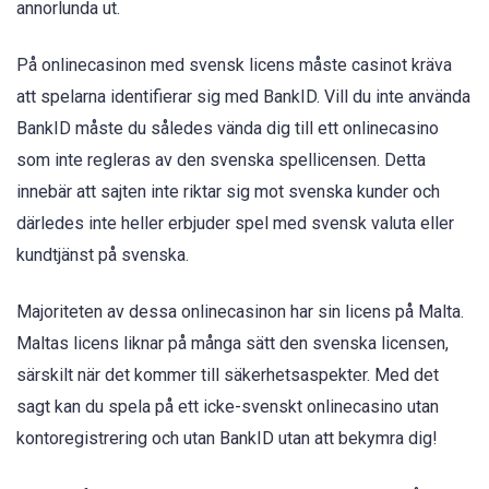
annorlunda ut.
På onlinecasinon med svensk licens måste casinot kräva
att spelarna identifierar sig med BankID. Vill du inte använda
BankID måste du således vända dig till ett onlinecasino
som inte regleras av den svenska spellicensen. Detta
innebär att sajten inte riktar sig mot svenska kunder och
därledes inte heller erbjuder spel med svensk valuta eller
kundtjänst på svenska.
Majoriteten av dessa onlinecasinon har sin licens på Malta.
Maltas licens liknar på många sätt den svenska licensen,
särskilt när det kommer till säkerhetsaspekter. Med det
sagt kan du spela på ett icke-svenskt onlinecasino utan
kontoregistrering och utan BankID utan att bekymra dig!