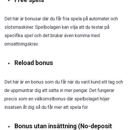
Det här är bonusar där du får fria spela på automater och
slotsmaskiner. Spelbolagen kan vilja att du testar på
specifika spel och det brukar även komma med
omsättningskrav.
Reload bonus
Det här är en bonus som du får när du varit kund ett tag och
de uppmuntrar dig att sätta in mer pengar. Det fungerar
precis som en välkomstbonus där spelbolaget höjer
insatsen åt dig så du får mer att spela för.
Bonus utan insättning (No-deposit