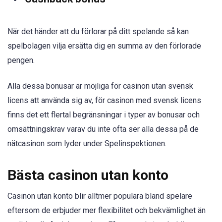
När det händer att du förlorar på ditt spelande så kan
spelbolagen vilja ersätta dig en summa av den förlorade
pengen.
Alla dessa bonusar är möjliga för casinon utan svensk
licens att använda sig av, för casinon med svensk licens
finns det ett flertal begränsningar i typer av bonusar och
omsättningskrav varav du inte ofta ser alla dessa på de
nätcasinon som lyder under Spelinspektionen.
Bästa casinon utan konto
Casinon utan konto blir alltmer populära bland spelare
eftersom de erbjuder mer flexibilitet och bekvämlighet än