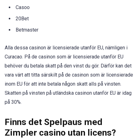
Casoo
20Bet
Betmaster
Alla dessa casinon är licensierade utanför EU, nämligen i
Curacao. På de casinon som är licensierade utanför EU
behöver du betala skatt på den vinst du gör. Därför kan det
vara värt att titta särskilt på de casinon som är licensierade
inom EU för att inte betala någon skatt alls på vinsten.
Skatten på vinsten på utländska casinon utanför EU är idag
på 30%.
Finns det Spelpaus med
Zimpler casino utan licens?