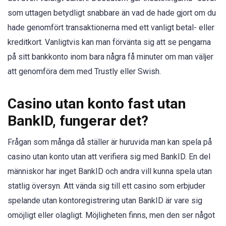
som uttagen betydligt snabbare än vad de hade gjort om du
hade genomfört transaktionerna med ett vanligt betal- eller
kreditkort. Vanligtvis kan man förvänta sig att se pengarna
på sitt bankkonto inom bara några få minuter om man väljer
att genomföra dem med Trustly eller Swish.
Casino utan konto fast utan
BankID, fungerar det?
Frågan som många då ställer är huruvida man kan spela på
casino utan konto utan att verifiera sig med BankID. En del
människor har inget BankID och andra vill kunna spela utan
statlig översyn. Att vända sig till ett casino som erbjuder
spelande utan kontoregistrering utan BankID är vare sig
omöjligt eller olagligt. Möjligheten finns, men den ser något