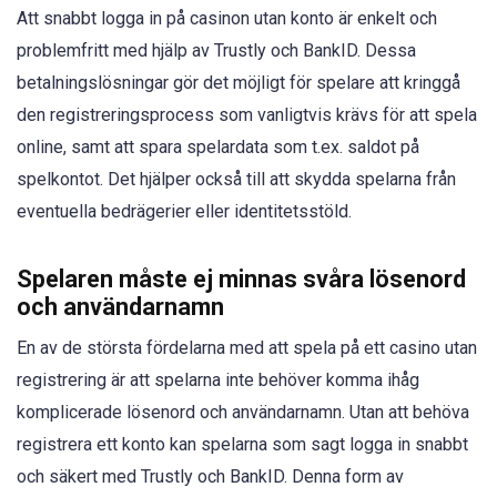
Att snabbt logga in på casinon utan konto är enkelt och
problemfritt med hjälp av Trustly och BankID. Dessa
betalningslösningar gör det möjligt för spelare att kringgå
den registreringsprocess som vanligtvis krävs för att spela
online, samt att spara spelardata som t.ex. saldot på
spelkontot. Det hjälper också till att skydda spelarna från
eventuella bedrägerier eller identitetsstöld.
Spelaren måste ej minnas svåra lösenord
och användarnamn
En av de största fördelarna med att spela på ett casino utan
registrering är att spelarna inte behöver komma ihåg
komplicerade lösenord och användarnamn. Utan att behöva
registrera ett konto kan spelarna som sagt logga in snabbt
och säkert med Trustly och BankID. Denna form av