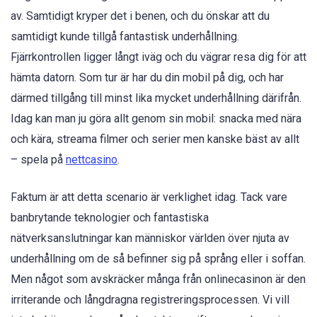
av. Samtidigt kryper det i benen, och du önskar att du
samtidigt kunde tillgå fantastisk underhållning.
Fjärrkontrollen ligger långt iväg och du vägrar resa dig för att
hämta datorn. Som tur är har du din mobil på dig, och har
därmed tillgång till minst lika mycket underhållning därifrån.
Idag kan man ju göra allt genom sin mobil: snacka med nära
och kära, streama filmer och serier men kanske bäst av allt
– spela på
nettcasino
.
Faktum är att detta scenario är verklighet idag. Tack vare
banbrytande teknologier och fantastiska
nätverksanslutningar kan människor världen över njuta av
underhållning om de så befinner sig på språng eller i soffan.
Men något som avskräcker många från onlinecasinon är den
irriterande och långdragna registreringsprocessen. Vi vill