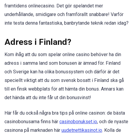
framtidens onlinecasino. Det gör spelandet mer
underhållande, smidigare och framförallt snabbare! Varför
inte testa denna fantastiska, banbrytande teknik redan idag?
Adress i Finland?
Kom ihåg att du som spelar online casino behöver ha din
adress i samma land som bonusen är ämnad för. Finland
och Sverige kan ha olika bonussystem och därför är det
speciellt viktigt att du som svensk bosatt i Finland ska gå
till en finsk webbplats för att hämta din bonus. Annars kan
det hända att du inte får ut din bonusvinst!
Här får du också några bra tips på online casinon: de bästa
casinobonusarna finns här
casinobonukset.io
, och de nyaste
casinona på marknaden här
uudetnettikasinot.io
. Kolla de