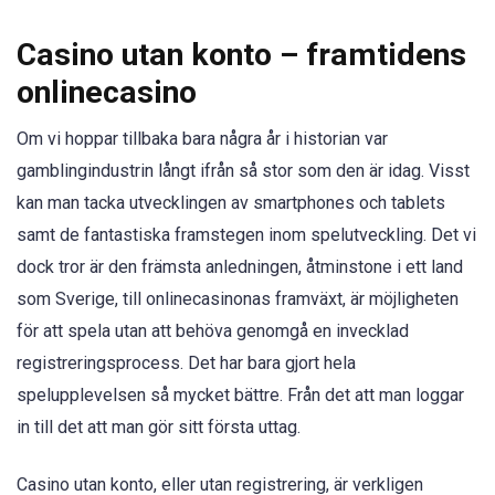
Casino utan konto – framtidens
onlinecasino
Om vi hoppar tillbaka bara några år i historian var
gamblingindustrin långt ifrån så stor som den är idag. Visst
kan man tacka utvecklingen av smartphones och tablets
samt de fantastiska framstegen inom spelutveckling. Det vi
dock tror är den främsta anledningen, åtminstone i ett land
som Sverige, till onlinecasinonas framväxt, är möjligheten
för att spela utan att behöva genomgå en invecklad
registreringsprocess. Det har bara gjort hela
spelupplevelsen så mycket bättre. Från det att man loggar
in till det att man gör sitt första uttag.
Casino utan konto, eller utan registrering, är verkligen