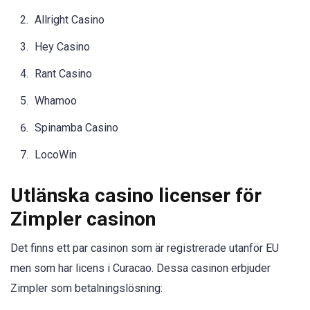
Allright Casino
Hey Casino
Rant Casino
Whamoo
Spinamba Casino
LocoWin
Utlänska casino licenser för
Zimpler casinon
Det finns ett par casinon som är registrerade utanför EU
men som har licens i Curacao. Dessa casinon erbjuder
Zimpler som betalningslösning: