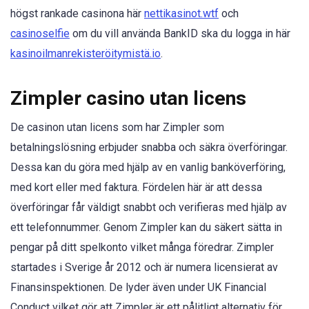
högst rankade casinona här
nettikasinot.wtf
och
casinoselfie
om du vill använda BankID ska du logga in här
kasinoilmanrekisteröitymistä.io
.
Zimpler casino utan licens
De casinon utan licens som har Zimpler som
betalningslösning erbjuder snabba och säkra överföringar.
Dessa kan du göra med hjälp av en vanlig banköverföring,
med kort eller med faktura. Fördelen här är att dessa
överföringar får väldigt snabbt och verifieras med hjälp av
ett telefonnummer. Genom Zimpler kan du säkert sätta in
pengar på ditt spelkonto vilket många föredrar. Zimpler
startades i Sverige år 2012 och är numera licensierat av
Finansinspektionen. De lyder även under UK Financial
Conduct vilket gör att Zimpler är ett pålitligt alternativ för